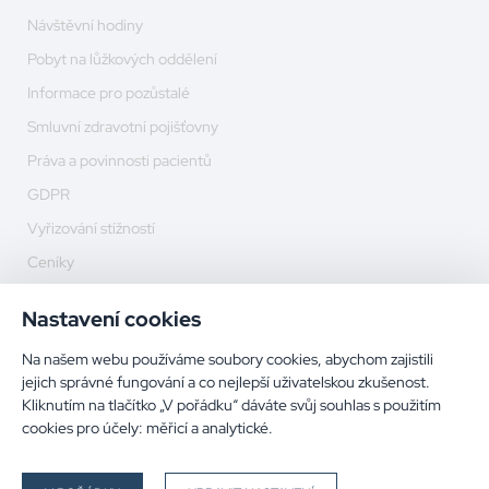
Návštěvní hodiny
Pobyt na lůžkových oddělení
Informace pro pozůstalé
Smluvní zdravotní pojišťovny
Práva a povinnosti pacientů
GDPR
Vyřizování stížností
Ceníky
Duchovní péče
Nastavení cookies
Výplata důchodů
Na našem webu používáme soubory cookies, abychom zajistili
Kamerový systém
jejich správné fungování a co nejlepší uživatelskou zkušenost.
Žádost o zdravotní dokumentaci
Kliknutím na tlačítko „V pořádku“ dáváte svůj souhlas s použitím
cookies pro účely:
měřicí a analytické
.