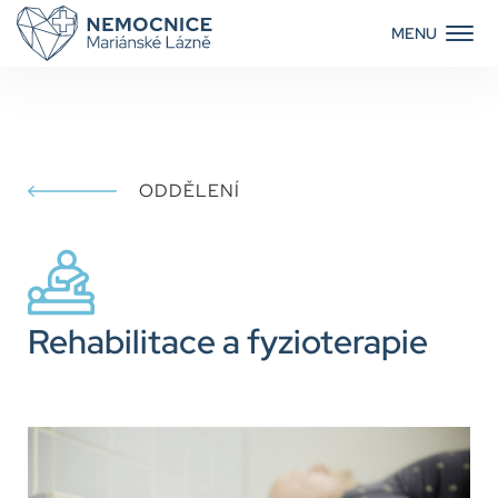
MENU
Úvod
Novinky
Oddělení
Pro pacienty
ODDĚLENÍ
Kariéra
Napsali jste o nás
Kontakty
Rehabilitace a fyzioterapie