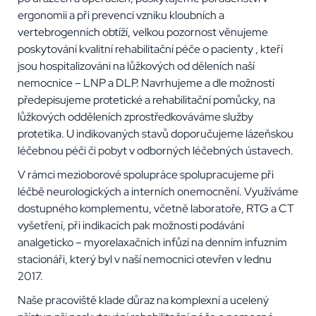
ergonomii a při prevenci vzniku kloubních a
vertebrogenních obtíží, velkou pozornost věnujeme
poskytování kvalitní rehabilitační péče o pacienty , kteří
jsou hospitalizováni na lůžkových od děleních naší
nemocnice – LNP a DLP. Navrhujeme a dle možností
předepisujeme protetické a rehabilitační pomůcky, na
lůžkových odděleních zprostředkováváme služby
protetika. U indikovaných stavů doporučujeme lázeňskou
léčebnou péči či pobyt v odborných léčebných ústavech.
V rámci mezioborové spolupráce spolupracujeme při
léčbě neurologických a interních onemocnění. Využíváme
dostupného komplementu, včetně laboratoře, RTG a CT
vyšetření, při indikacích pak možnosti podávání
analgeticko – myorelaxačních infůzí na denním infuzním
stacionáři, který byl v naší nemocnici otevřen v lednu
2017.
Naše pracoviště klade důraz na komplexní a ucelený