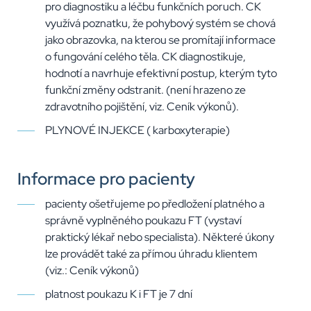
pro diagnostiku a léčbu funkčních poruch. CK
využívá poznatku, že pohybový systém se chová
jako obrazovka, na kterou se promítají informace
o fungování celého těla. CK diagnostikuje,
hodnotí a navrhuje efektivní postup, kterým tyto
funkční změny odstranit. (není hrazeno ze
zdravotního pojištění, viz. Ceník výkonů).
PLYNOVÉ INJEKCE ( karboxyterapie)
Informace pro pacienty
pacienty ošetřujeme po předložení platného a
správně vyplněného poukazu FT (vystaví
praktický lékař nebo specialista). Některé úkony
lze provádět také za přímou úhradu klientem
(viz.: Ceník výkonů)
platnost poukazu K i FT je 7 dní