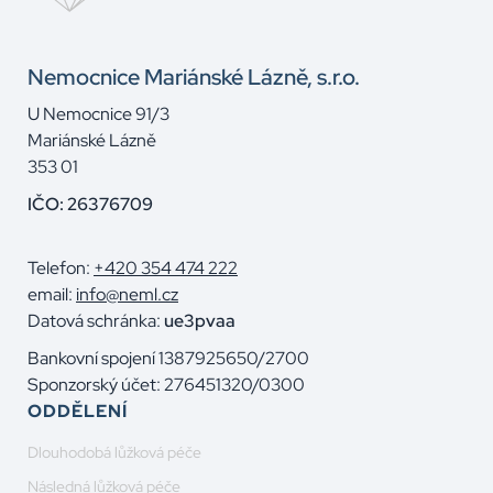
Nemocnice Mariánské Lázně, s.r.o.
U Nemocnice 91/3
Mariánské Lázně
353 01
IČO: 26376709
Telefon:
+420 354 474 222
email:
info@neml.cz
Datová schránka:
ue3pvaa
Bankovní spojení 1387925650/2700
Sponzorský účet: 276451320/0300
ODDĚLENÍ
Dlouhodobá lůžková péče
Následná lůžková péče