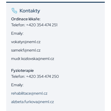
Kontakty
Ordinace lékaře:
Telefon:
+420 354 474 251
Emaily:
vokatyr@neml.cz
samekf@neml.cz
mudr.kozlovska@neml.cz
Fyzioterapie
Telefon:
+420 354 474 250
Emaily:
rehabilitace@neml.cz
alzbeta.furkova@neml.cz