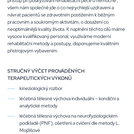
přístup při poskytování rehabilitační péče o nemocné ,
všem nám společně jde o co nejrychlejší uzdravení a
návrat pacientů se zdravotním postižením k běžným
pracovním a soukromým aktivitám, o dosažení co
neoptimálnější kvality života. K naplnění těchto cílů máme
vysoce kvalifikovaný personál, využíváme moderní
rehabilitační metody a postupy, disponujeme kvalitním
přístrojovým vybavením.
STRUČNÝ VÝČET PROVÁDĚNÝCH
TERAPEUTICKÝCH VÝKONŮ
kineziologický rozbor
léčebná tělesné výchova individuální – kondiční a
analytické metody
léčebná tělesná výchova na neurofyziologickém
podkladě (PNF), ošetření a cvičení dle metody L.
Mojžíšové